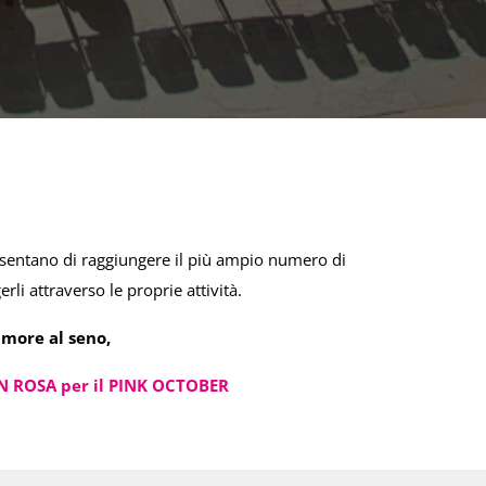
nsentano di raggiungere il più ampio numero di
rli attraverso le proprie attività.
umore al seno,
IN ROSA per il PINK OCTOBER