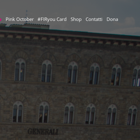
e
Pink October
#FIRyou Card
Shop
Contatti
Dona