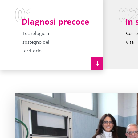
01
0
Diagnosi precoce
In 
Tecnologie a
Corret
sostegno del
vita
territorio