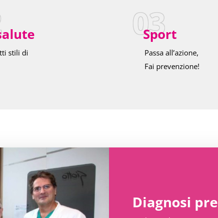
2
03
salute
Sport
ti stili di
Passa all’azione,
Fai prevenzione!
Diagnosi pr