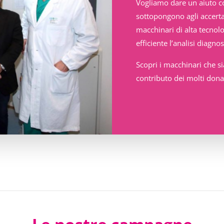
Vogliamo dare un aiuto c
sottopongono agli accerta
macchinari di alta tecnol
efficiente l’analisi diagno
Scopri i macchinari che s
contributo dei molti dona