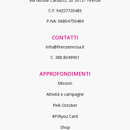
Via Giosuè Carducci, 20 50121 Firenze
C.F: 94257720485
P.IVA: 06804750484
CONTATTI
info@firenzeinrosa.it
C. 388 8049901
APPROFONDIMENTI
Mission
Attività e campagne
Pink October
#FIRyou Card
Shop