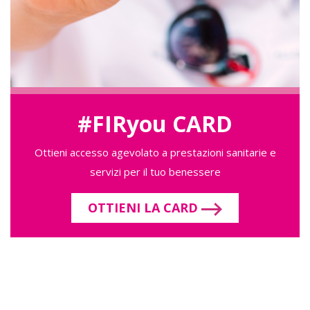
#FIRyou CARD
Ottieni accesso agevolato a prestazioni sanitarie e
servizi per il tuo benessere
OTTIENI LA CARD