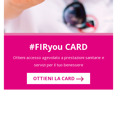
#FIRyou CARD
Ottieni accesso agevolato a prestazioni sanitarie e
servizi per il tuo benessere
OTTIENI LA CARD