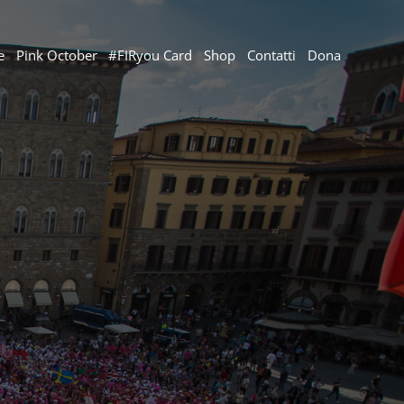
e
Pink October
#FIRyou Card
Shop
Contatti
Dona