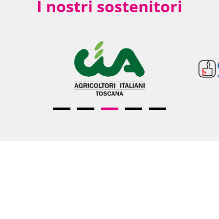
I nostri sostenitori
CONTATTI
APPRO
nze
info@firenzeinrosa.it
Mission