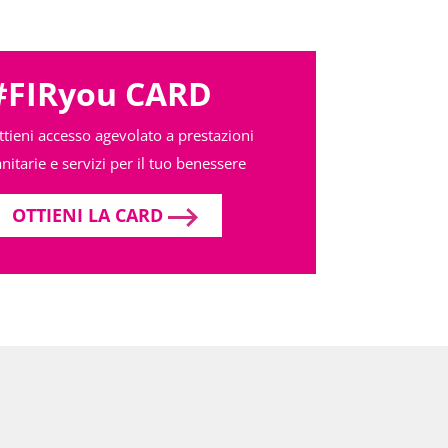
#FIRyou CARD
ttieni accesso agevolato a prestazioni
nitarie e servizi per il tuo benessere
OTTIENI LA CARD