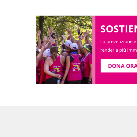
SOSTIE
La prevenzione è l
renderla più imm
DONA OR