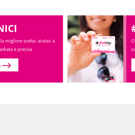
NICI
a migliore scelta: aiutaci a
O
ediata e precisa
sa
A