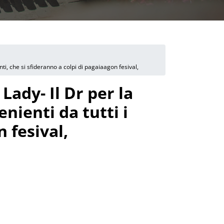
ti, che si sfideranno a colpi di pagaiaagon fesival,
Lady- Il Dr per la
nienti da tutti i
 fesival,