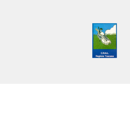
FIRENZE IN ROSA ETS
Via Giosuè Carducci, 20 50121 Fire