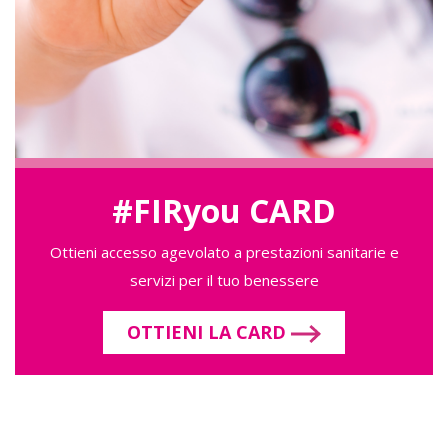
#FIRyou CARD
Ottieni accesso agevolato a prestazioni sanitarie e
servizi per il tuo benessere
OTTIENI LA CARD