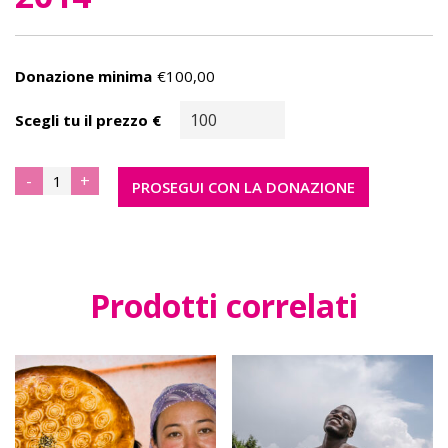
Donazione minima
€
100,00
Scegli tu il prezzo
€
034
-
+
PROSEGUI CON LA DONAZIONE
-
Bagan
(Myanmar)
2014
quantità
Prodotti correlati