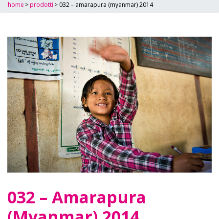
home
>
prodotti
>
032 – amarapura (myanmar) 2014
032 – Amarapura
(Myanmar) 2014