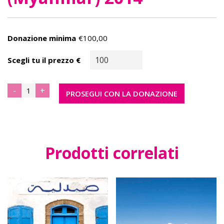
Donazione minima
€
100,00
Scegli tu il prezzo
€
032
-
+
PROSEGUI CON LA DONAZIONE
-
Amarapura
(Myanmar)
2014
quantità
Prodotti correlati