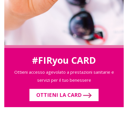
#FIRyou CARD
Ottieni accesso agevolato a prestazioni sanitarie e
servizi per il tuo benessere
OTTIENI LA CARD