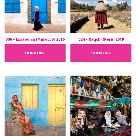
006 – Essaouira (Marocco) 2016
024 – Raqchi (Perù) 2019
DONA ORA
DONA ORA