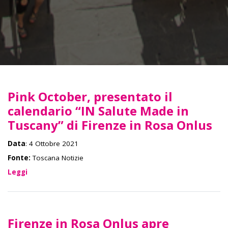
Pink October, presentato il
calendario “IN Salute Made in
Tuscany” di Firenze in Rosa Onlus
Data
: 4 Ottobre 2021
Fonte:
Toscana Notizie
Leggi
Firenze in Rosa Onlus apre